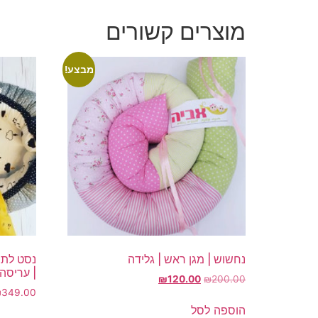
מוצרים קשורים
מבצע!
נחשוש | מגן ראש | גלידה
נסט לתינ
| עריסה 
המחיר
המחיר
₪
120.00
₪
200.00
המקורי
הנוכחי
349.00
₪
היה:
הוא:
הוספה לסל