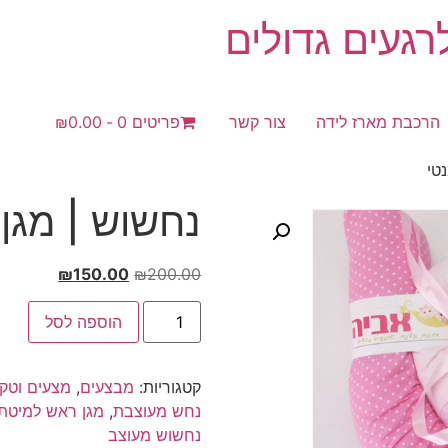
געים גדולים
הרכבת מארז לידה
צור קשר
פריטים 0
₪0.00
טי
נחשוש | מגן 
המחיר
המחיר
₪
150.00
₪
200.00
המקורי
הנוכחי
כמות
היה:
הוא:
הוספה לסל
של
נחשוש
₪150.00.
₪200.00.
|
מגן
קטגוריות:
מבצעים
,
מצעים וטק
ראש
|
נחש מעוצבת
,
מגן ראש למיטת 
ורוד
נחשוש מעוצב
רומנטי