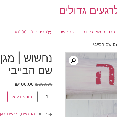
געים גדולים
הרכבת מארז לידה
צור קשר
פריטים 0
₪0.00
ם שם הבייבי
נחשוש | מגן
שם הבייבי
המחיר
המחיר
₪
160.00
₪
200.00
המקורי
הנוכחי
כמות
היה:
הוא:
הוספה לסל
של
נחשוש
₪160.00.
₪200.00.
|
מגן
קטגוריות:
מבצעים
,
מצעים וטק
ראש