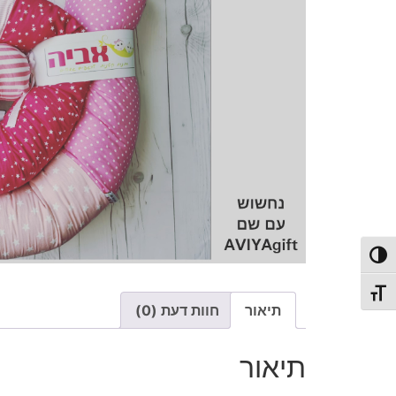
פעל/כבה ניגודיות גבוהה
תג גודל גופן
תיאור
חוות דעת (0)
תיאור