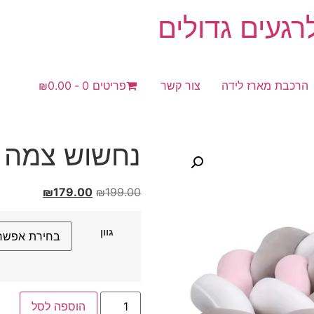
געים גדולים
הרכבת מארז לידה
צור קשר
פריטים 0
₪0.00
נחשוש צמה |
המחיר
המחיר
₪
179.00
₪
199.00
המקורי
הנוכחי
היה:
הוא:
גוון
₪179.00.
₪199.00.
כמות
הוספה לסל
של