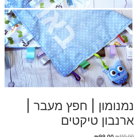
נמנומון | חפץ מעבר |
ארנבון טיקטים
המחיר
המחיר
₪
99.00
₪
110.00