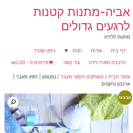
לג
אביה-מתנות קטנות
תוכן
לרגעים גדולים
מתנות ללידה
דף בית
אודות
חנות
גיפט קארד
הרכבת מארז לידה
צור קשר
פריטים 0
₪0.00
עמוד הבית
/
משחקים וחפצי מעבר
/ נמנומון | חפץ מעבר |
ארנבון טיקטים
מבצע!