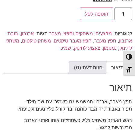
המקורי
הנוכחי
כמות
היה:
הוא:
הוספה לסל
של
נמנומון
₪99.00.
₪110.00.
|
חפץ
קטגוריות:
מבצעים
,
משחקים וחפצי מעבר
תגיות:
ארנבון
,
בובת
מעבר
|
ארנבון
,
חפץ מעבר
,
חפץ מעבר טיקטים
,
משחק טיקטים
,
משחק
ארנבון
לתינוק
,
נמנומון
,
צעצוע לתינוק
,
שמיכי
טיקטים
פעל/כבה ניגודיות גבוהה
תיאור
חוות דעת (0)
תג גודל גופן
תיאור
חפץ מעבר, ארנבון המשמש גם כשמיכי עם שם הילד.
תפור בעבודת יד מבד כותנה ובד קורל פליז נעים וקטיפתי.
ראש הארנב משמיע צליל כשמוזיזים אותו ואוזני הארנב
מרשרשות למגע.