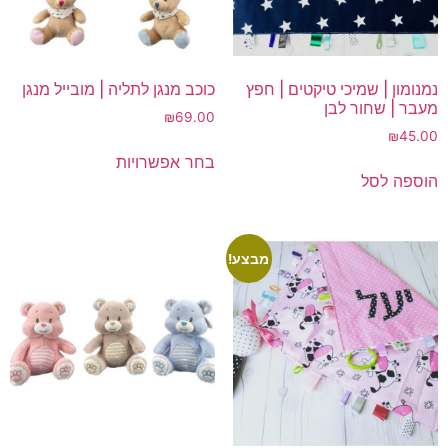
נמנומון | שמיכי טיקטים | חפץ
כוכב מנגן לתליה | מובייל מנגן
מעבר | שחור לבן
₪
69.00
₪
45.00
למוצר
בחר אפשרויות
זה
הוספה לסל
יש
מספר
סוגים.
מבצע!
ניתן
לבחור
את
האפשרויות
בעמוד
המוצר