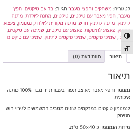
שמיכי
קטגוריה:
משחקים וחפצי מעבר
תגיות:
בד עם טיקטים
,
חפץ
טיקטים
|
מעבר
,
חפץ מעבר עם טיקטים
,
טיקטים
,
מתנה ליולדת
,
מתנה
חפץ
לתינוק
,
מתנה לתינוק חדש
,
מתנה מקורית ליולדת
,
נמנומון
,
צעצוע
מעבר
|
לתינוק
,
צעצוע לתינוקות
,
צעצוע עם טיקטים
,
שמיכה עם טיקטים
,
שחור
פעל/כבה ניגודיות גבוהה
שמיכי
,
שמיכי טיקטים
,
שמיכי טיקטים לתינוק
,
שמיכי עם טיקטים
לבן
תג גודל גופן
תיאור
חוות דעת (0)
תיאור
נמנומון וחפץ מעבר מעוצב תפור בעבודת יד מבד 100% כותנה
איכותית.
לנמנומון טיקטים במרקמים שונים מסביב המשמשים לגירוי חושי
הטינוק.
מידות הנמנומון כ 40×50 ס"מ.