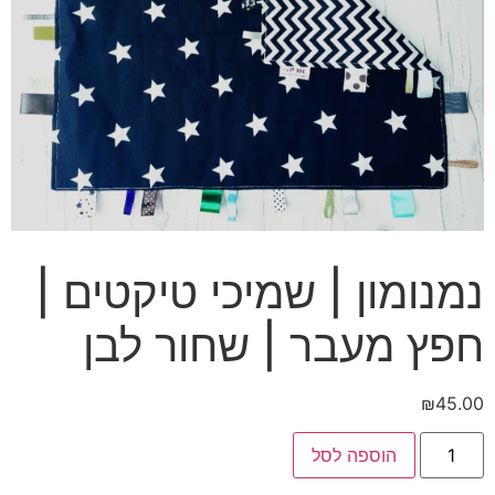
נמנומון | שמיכי טיקטים |
חפץ מעבר | שחור לבן
₪
45.00
כמות
הוספה לסל
של
נמנומון
|