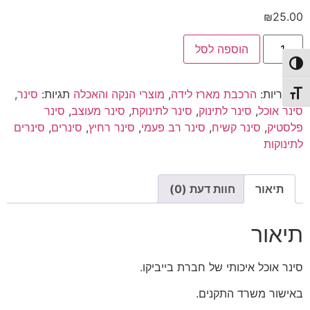
₪
25.00
כמות
הוספה לסל
של
סינר
פעל/כבה ניגודיות גבוהה
אוכל
|
קטגוריות:
הרכבת מארז לידה
,
מוצרי הנקה והאכלה
תגיות:
סינר
,
פינגווין
תג גודל גופן
ורוד
סינר אוכל
,
סינר לתינוק
,
סינר לתינוקת
,
סינר מעוצב
,
סינר
פלסטיק
,
סינר קשיח
,
סינר רב פעמי
,
סינר רחיץ
,
סינרים
,
סינרים
לתינוקות
תיאור
חוות דעת (0)
תיאור
סינר אוכל איכותי של חברת בייביקו.
באישור משרד התקנים.