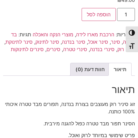
כמות
הוספה לסל
של
סינר
רוק
טטרה
פעל/כבה ניגודיות גבוהה
קטגוריות:
הרכבת מארז לידה
,
מוצרי הנקה והאכלה
תגיות:
בד
|
סינר
טטרה
,
סינר
,
סינר אוכל
,
סינר בנדנה
,
סינר לתינוק
,
סינר לתינוקת
,
לתינוק
תג גודל גופן
סינר רוק
,
סינרי בנדנה
,
סינרי טטרה
,
סינרים
,
סינרים לתינוקות
|
סינר
בנדנה
תיאור
חוות דעת (0)
תיאור
זוג סיניר רוק מעוצבים בצורת בנדנה, תפורים מבד טטרה איכותי
100% כותנה.
הסינר תפור מבד טטרה כפול להגנה מירבית.
פריט שימושי במיוחד לרוק ואוכל.