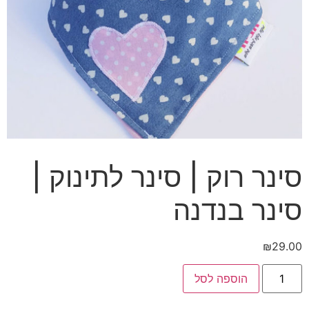
סינר רוק | סינר לתינוק |
סינר בנדנה
₪
29.00
כמות
הוספה לסל
של
סינר
רוק