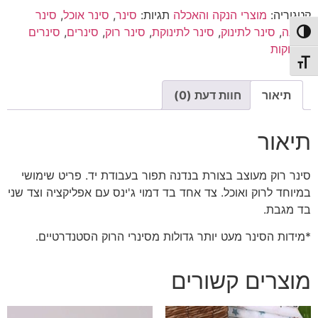
|
קטגוריה:
מוצרי הנקה והאכלה
תגיות:
סינר
,
סינר אוכל
,
סינר
סינר
לתינוק
בנדנה
,
סינר לתינוק
,
סינר לתינוקת
,
סינר רוק
,
סינרים
,
סינרים
פעל/כבה ניגודיות גבוהה
|
לתינוקות
סינר
בנדנה
תג גודל גופן
תיאור
חוות דעת (0)
תיאור
סינר רוק מעוצב בצורת בנדנה תפור בעבודת יד. פריט שימושי
במיוחד לרוק ואוכל. צד אחד בד דמוי ג'ינס עם אפליקציה וצד שני
בד מגבת.
*מידות הסינר מעט יותר גדולות מסינרי הרוק הסטנדרטיים.
מוצרים קשורים