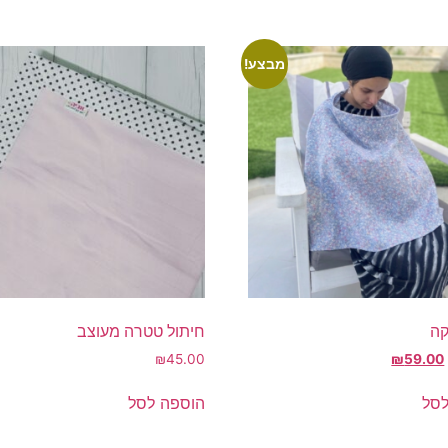
מבצע!
קה
חיתול טטרה מעוצב
המחיר
המחיר
₪
45.00
₪
59.00
המקורי
הנוכחי
היה:
הוא:
לסל
הוספה לסל
₪59.00.
₪99.00.