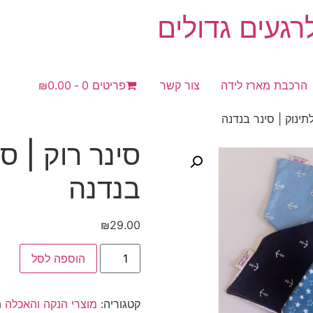
געים גדולים
הרכבת מארז לידה
צור קשר
פריטים 0
₪0.00
תינוק | סינר בנדנה
סינר רוק | סי
בנדנה
₪
29.00
כמות
הוספה לסל
של
סינר
רוק
|
קטגוריה:
מוצרי הנקה והאכלה
ת
סינר