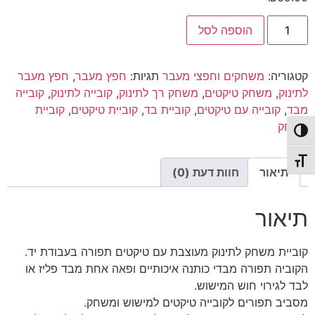
כמות
הוספה לסל
של
קוביית
משחק
|
קטגוריה:
משחקים וחפצי מעבר
תגיות:
חפץ מעבר
,
חפץ מעבר
קוביית
בד
לתינוק
,
משחק טיקטים
,
משחק רך לתינוק
,
קובייה לתינוק
,
קובייה
לתינוק
מבד
,
קובייה עם טיקטים
,
קוביית בד
,
קוביית טיקטים
,
קוביית
|
שחור
משחק
לבן
פעל/כבה ניגודיות גבוהה
תג גודל גופן
תיאור
חוות דעת (0)
תיאור
קוביית משחק לתינוק מעוצבת עם טיקטים תפורה בעבודת יד.
הקוביה תפורה מבדי כותנה איכותיים ופאה אחת מבד פליז או
לבד לגירוי חוש המישוש.
מסביב תפורים לקובייה טיקטים למישוש ומשחק.