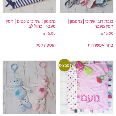
בובת דובי שמיכי | נמנומון |
נמנומון | שמיכי טיקטים | חפץ
חפץ מעבר
מעבר | כחול לבן
₪
45.00
₪
45.00
למוצר
בחר אפשרויות
הוספה לסל
זה
יש
מספר
סוגים.
מבצע!
ניתן
לבחור
את
האפשרויות
בעמוד
המוצר