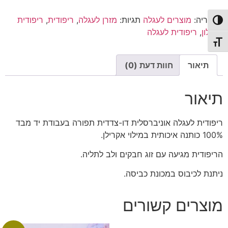
לעגלה
קטגוריה:
מוצרים לעגלה
תגיות:
מזרן לעגלה
,
ריפודית
,
ריפודית
פעל/כבה ניגודיות גבוהה
לטיולון
,
ריפודית לעגלה
תג גודל גופן
תיאור
חוות דעת (0)
תיאור
ריפודית לעגלה אוניברסלית דו-צדדית תפורה בעבודת יד מבד
100% כותנה איכותית במילוי אקרילן.
הריפודית מגיעה עם זוג חבקים ולב לתליה.
ניתנת לכיבוס במכונת כביסה.
מוצרים קשורים