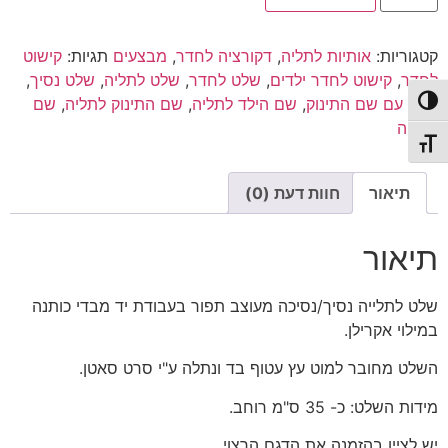
שלט
₪119.00.
₪149.00.
נסיך
|
קטגוריות:
אותיות לתליה
,
דקורציה לחדר
,
מבצעים
תגיות:
קישוט
שלט
נסיכה
לחדר
,
קישוט לחדר ילדים
,
שלט לחדר
,
שלט לתליה
,
שלט נסיך
,
שלט עם שם התינוק
,
שם הילד לתליה
,
שם התינוק לתליה
,
שם
פעל/כבה ניגודיות גבוהה
לתליה
תג גודל גופן
תיאור
חוות דעת (0)
תיאור
שלט לתלייה נסיך/נסיכה מעוצב תפור בעבודת יד מבדי כותנה
במילוי אקרילן.
השלט מחובר למוט עץ עטוף בד ונתלה ע"י סרט סאטן.
מידות השלט: כ- 35 ס"מ רוחב.
יש לציין בהזמנה את הדגם הרצוי.