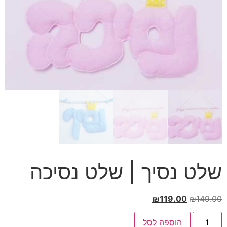
שלט נסיך | שלט נסיכה
המחיר
המחיר
₪
119.00
₪
149.00
המקורי
הנוכחי
כמות
היה:
הוא:
הוספה לסל
של