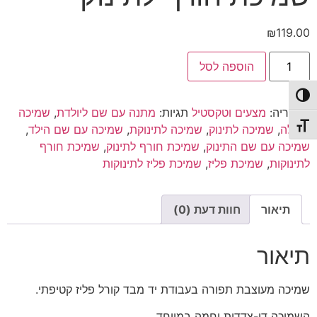
₪
119.00
כמות
הוספה לסל
של
שמיכה
עם
פעל/כבה ניגודיות גבוהה
שם
קטגוריה:
מצעים וטקסטיל
תגיות:
מתנה עם שם ליולדת
,
שמיכה
לתינוק
|
תג גודל גופן
לעגלה
,
שמיכה לתינוק
,
שמיכה לתינוקת
,
שמיכה עם שם הילד
,
שמיכת
שמיכה עם שם התינוק
,
שמיכת חורף לתינוק
,
שמיכת חורף
פליז
לתינוק
לתינוקות
,
שמיכת פליז
,
שמיכת פליז לתינוקות
|
שמיכת
חורף
לתינוק
תיאור
חוות דעת (0)
תיאור
שמיכה מעוצבת תפורה בעבודת יד מבד קורל פליז קטיפתי.
השמיכה דו-צדדית וחמה במיוחד.