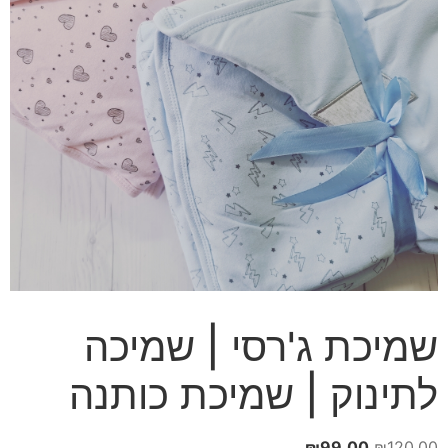
שמיכת ג'רסי | שמיכה
לתינוק | שמיכת כותנה
המחיר
המחיר
₪
99.00
₪
120.00