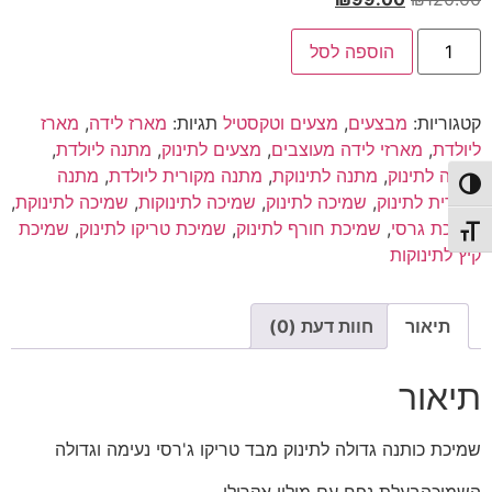
המקורי
הנוכחי
כמות
היה:
הוא:
הוספה לסל
של
שמיכת
₪99.00.
₪120.00.
ג'רסי
|
קטגוריות:
מבצעים
,
מצעים וטקסטיל
תגיות:
מארז לידה
,
מארז
שמיכה
לתינוק
ליולדת
,
מארזי לידה מעוצבים
,
מצעים לתינוק
,
מתנה ליולדת
,
|
מתנה לתינוק
,
מתנה לתינוקת
,
מתנה מקורית ליולדת
,
מתנה
שמיכת
פעל/כבה ניגודיות גבוהה
כותנה
מקורית לתינוק
,
שמיכה לתינוק
,
שמיכה לתינוקות
,
שמיכה לתינוקת
,
שמיכת גרסי
,
שמיכת חורף לתינוק
,
שמיכת טריקו לתינוק
,
שמיכת
תג גודל גופן
קיץ לתינוקות
תיאור
חוות דעת (0)
תיאור
שמיכת כותנה גדולה לתינוק מבד טריקו ג'רסי נעימה וגדולה
השמיכהבעלת נפח עם מילוי אקרילן.