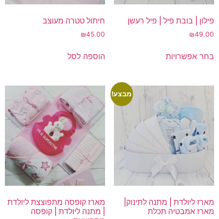
פילון | בובת פיל | פיל רעשן
חיתול טטרה מעוצב
₪
45.00
₪
49.00
למוצר
בחר אפשרויות
הוספה לסל
זה
יש
מספר
סוגים.
מבצע!
ניתן
לבחור
את
האפשרויות
בעמוד
המוצר
מארז ליולדת | מתנה לתינוק|
מארז קופסה מתפוצצת ליולדת
מארז אמבטיה תכלת
| מתנה ליולדת | קופסה