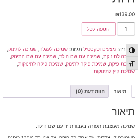
₪
139.00
כמות
הוספה לסל
של
שמיכת
פיקה
עם
קטגוריה:
מצעים וטקסטיל
תגיות:
שמיכה לעגלה
,
שמיכה לתינוק
,
שם
פעל/כבה ניגודיות גבוהה
הילד
שמיכה לתינוקת
,
שמיכה עם שם הילד
,
שמיכה עם שם התינוק
,
|
שמיכת פיקה
,
שמיכת פיקה לתינוק
,
שמיכת פיקה לתינוקות
,
שמיכת
תג גודל גופן
קיץ
שמיכת קיץ לתינוקות
לתינוק
|
גן
חיות
תיאור
חוות דעת (0)
תיאור
שמיכה מעוצבת תפורה בעבודת יד עם שם הילד.
השמיכה דו-צדדית, צד אחד בד פיקה וצד שני בד 100% כותנה