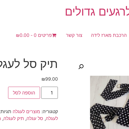
געים גדולים
הרכבת מארז לידה
צור קשר
פריטים 0
₪0.00
תיק סל לעגל
₪
99.00
כמות
הוספה לסל
של
תיק
סל
לעגלה
קטגוריה:
מוצרים לעגלה
תגיות:
לעגלה
,
סל עגלה
,
תיק לעגלה
,
ת