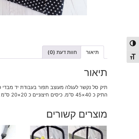
פעל/כבה ניגודיות גבוהה
תיאור
חוות דעת (0)
תג גודל גופן
תיאור
תיק סל נקשר לעגלה מעוצב תפור בעבודת יד מבדי כות
התיק כ 40×45 ס"מ. כיסים חיצוניים כ 20×20 ס"מ כל כיס. ניתן להזמין את התיק במגוון צבעים ממלאי הבדים הקיים בחנות התאום טלפוני אל 052-3330093.
מוצרים קשורים