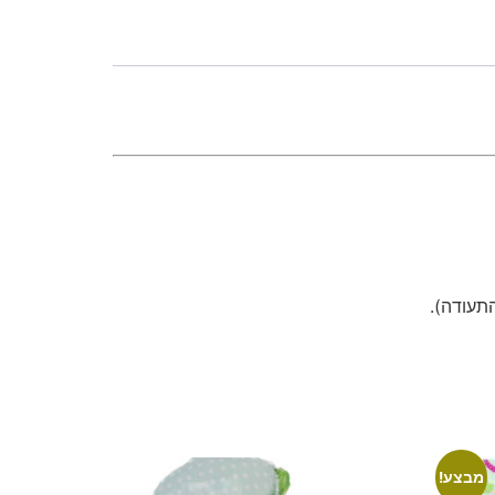
התעודה).
מבצע!