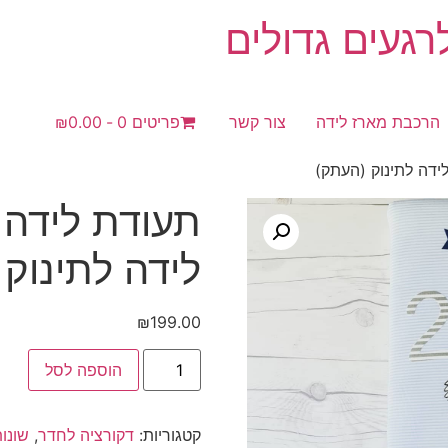
געים גדולים
הרכבת מארז לידה
צור קשר
פריטים 0
₪0.00
ידה לתינוק (העתק)
תעודת לידה 
לידה לתינוק
₪
199.00
כמות
הוספה לסל
של
תעודת
לידה
מעוצבת
קטגוריות:
דקורציה לחדר
,
שונו
|